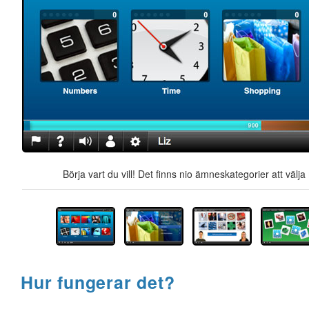
Börja vart du vill! Det finns nio ämneskategorier att välj
Hur fungerar det?