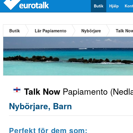
Butik
Hjälp
Kont
Butik
Lär Papiamento
Nybörjare
Talk No
Papiamento
(Nedla
Talk Now
Nybörjare, Barn
Perfekt för dem som: