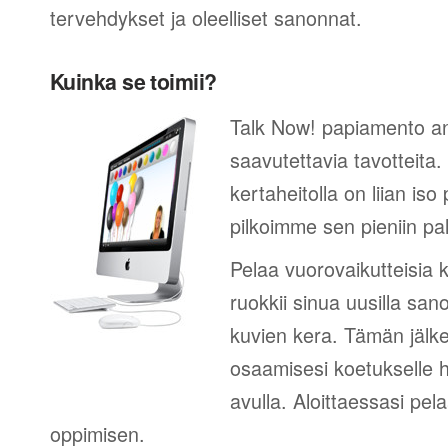
tervehdykset ja oleelliset sanonnat.
Kuinka se toimii?
Talk Now! papiamento an
saavutettavia tavotteita
kertaheitolla on liian iso
pilkoimme sen pieniin palk
Pelaa vuorovaikutteisia k
ruokkii sinua uusilla sano
kuvien kera. Tämän jälk
osaamisesi koetukselle h
avulla. Aloittaessasi pel
oppimisen.