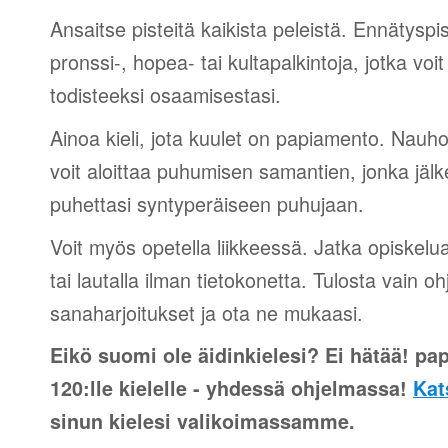
Ansaitse pisteitä kaikista peleistä. Ennätyspis
pronssi-, hopea- tai kultapalkintoja, jotka voi
todisteeksi osaamisestasi.
Ainoa kieli, jota kuulet on papiamento. Nauhoi
voit aloittaa puhumisen samantien, jonka jälk
puhettasi syntyperäiseen puhujaan.
Voit myös opetella liikkeessä. Jatka opiskelu
tai lautalla ilman tietokonetta. Tulosta vain o
sanaharjoitukset ja ota ne mukaasi.
Eikö suomi ole äidinkielesi? Ei hätää! pa
120:lle kielelle - yhdessä ohjelmassa!
Kat
sinun kielesi valikoimassamme.