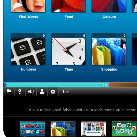
Aloita milloin vain! Aiheen voit valita yhdeksästä eri alueest