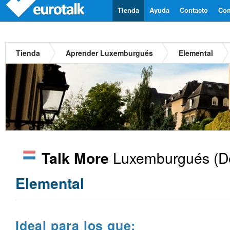
Tienda
Ayuda
Contacto
Com
Tienda
Aprender Luxemburgués
Elemental
Luxemburgués
(D
Talk More
Elemental
Ideal para los que: