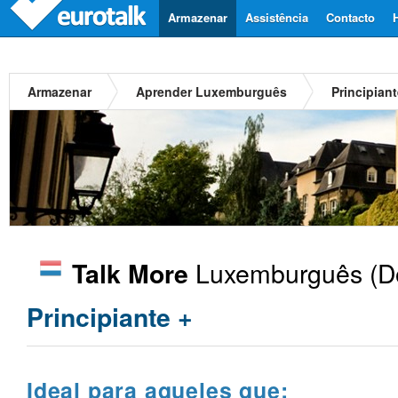
Armazenar
Assistência
Contacto
Armazenar
Aprender Luxemburguês
Principiant
Luxemburguês
(D
Talk More
Principiante +
Ideal para aqueles que: