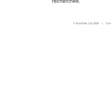
recherchée.
© EuroTalk Ltd 2026
|
Con