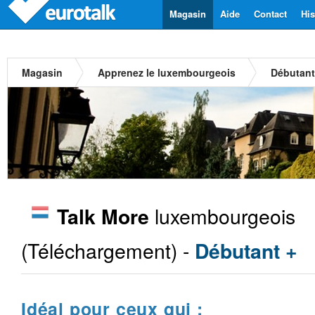
Magasin
Aide
Contact
His
Magasin
Apprenez le luxembourgeois
Débutant
luxembourgeois
Talk More
(Téléchargement) -
Débutant +
Idéal pour ceux qui :