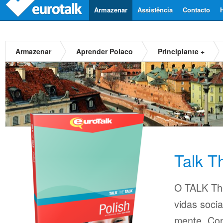
Armazenar
Assistência
Contacto
Armazenar
Aprender Polaco
Principiante +
Talk T
O TALK The
vidas soci
mente. Con