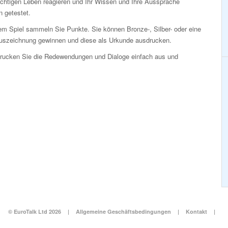
ichtigen Leben reagieren und Ihr Wissen und Ihre Aussprache
 getestet.
em Spiel sammeln Sie Punkte. Sie können Bronze-, Silber- oder eine
uszeichnung gewinnen und diese als Urkunde ausdrucken.
Drucken Sie die Redewendungen und Dialoge einfach aus und
© EuroTalk Ltd 2026
|
Allgemeine Geschäftsbedingungen
|
Kontakt
|