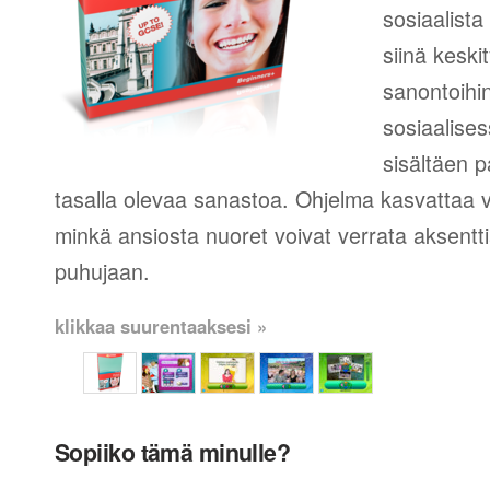
sosiaalista
siinä keski
sanontoihin
sosiaalise
sisältäen p
tasalla olevaa sanastoa. Ohjelma kasvattaa
minkä ansiosta nuoret voivat verrata aksent
puhujaan.
klikkaa suurentaaksesi »
Sopiiko tämä minulle?