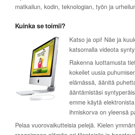
matkailun, kodin, teknologian, työn ja urheilu
Kuinka se toimii?
Katso ja opi! Näe ja kuu
katsomalla videota synty
Rakenna luottamusta tie
kokeilet uusia puhumisen
elämässä, äänitä puhetta
ääntämistäsi syntyperäi
emme käytä elektronista 
ihmiskorva on yleensä pa
Pelaa vuorovaikutteisia pelejä. Kielen ymmär
reagoimaan elämän eri tilanteisiin ja haastav