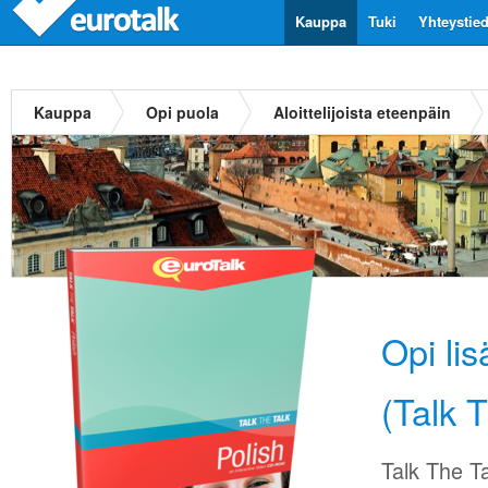
Kauppa
Tuki
Yhteystie
Kauppa
Opi puola
Aloittelijoista eteenpäin
Opi li
(Talk 
Talk The Ta