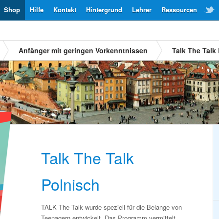
Shop
Hilfe
Kontakt
Hintergrund
Lehrer
Ressourcen
Anfänger mit geringen Vorkenntnissen
Talk The Talk
Talk The Talk
Polnisch
TALK The Talk wurde speziell für die Belange von
Teenagern entwickelt. Das Programm vermittelt