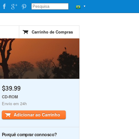
▼
Carrinho de Compras
$39.99
CD-ROM
Envio em 24h
Adicionar ao Carrinho
Porquê comprar connosco?