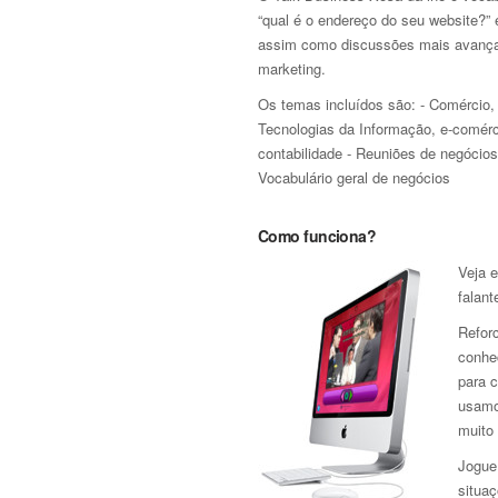
“qual é o endereço do seu website?” 
assim como discussões mais avançad
marketing.
Os temas incluídos são: - Comércio, 
Tecnologias da Informação, e-comérc
contabilidade - Reuniões de negócios
Vocabulário geral de negócios
Como funciona?
Veja e
falant
Refor
conhe
para 
usamo
muito 
Jogue 
situa