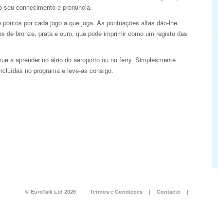
 o seu conhecimento e pronúncia.
 pontos por cada jogo a que joga. As pontuações altas dão-lhe
os de bronze, prata e ouro, que pode imprimir como um registo das
e a aprender no átrio do aeroporto ou no ferry. Simplesmente
incluídas no programa e leve-as consigo.
© EuroTalk Ltd 2026
|
Termos e Condições
|
Contacto
|