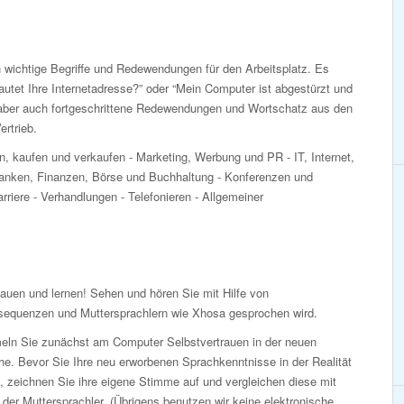
 wichtige Begriffe und Redewendungen für den Arbeitsplatz. Es
autet Ihre Internetadresse?” oder “Mein Computer ist abgestürzt und
, aber auch fortgeschrittene Redewendungen und Wortschatz aus den
rtrieb.
n, kaufen und verkaufen - Marketing, Werbung und PR - IT, Internet,
nken, Finanzen, Börse und Buchhaltung - Konferenzen und
rriere - Verhandlungen - Telefonieren - Allgemeiner
auen und lernen! Sehen und hören Sie mit Hilfe von
sequenzen und Muttersprachlern wie Xhosa gesprochen wird.
ln Sie zunächst am Computer Selbstvertrauen in der neuen
e. Bevor Sie Ihre neu erworbenen Sprachkenntnisse in der Realität
, zeichnen Sie ihre eigene Stimme auf und vergleichen diese mit
der Muttersprachler. (Übrigens benutzen wir keine elektronische