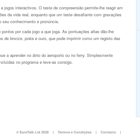
a jogos interactivos. O teste de compreensão permite-lhe reagir em
ções da vida real, enquanto que um teste desafiante com gravações
 o seu conhecimento e pronúncia.
 pontos por cada jogo a que joga. As pontuações altas dão-lhe
os de bronze, prata e ouro, que pode imprimir como um registo das
e a aprender no átrio do aeroporto ou no ferry. Simplesmente
incluídas no programa e leve-as consigo.
© EuroTalk Ltd 2026
|
Termos e Condições
|
Contacto
|