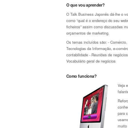
O que vou aprender?
O Talk Business Japonês dá-lhe o voc
como “qual é o endereço do seu webs
ficheiros” assim como discussões ma
orçamentos de marketing.
Os temas incluídos são: - Comércio, 
Tecnologias da Informação, e-comérc
contabilidade - Reuniões de negócios
Vocabulário geral de negócios
Como funciona?
Veja 
falant
Refor
conhe
para 
usamo
muito 