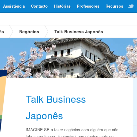
Assistência
Contacto
Histórias
Professores
Recursos
ês
Negócios
Talk Business Japonês
Talk Business
Japonês
IMAGINE-SE a fazer negócios com alguém que não
fala a sua língua. É provável que precise mais do