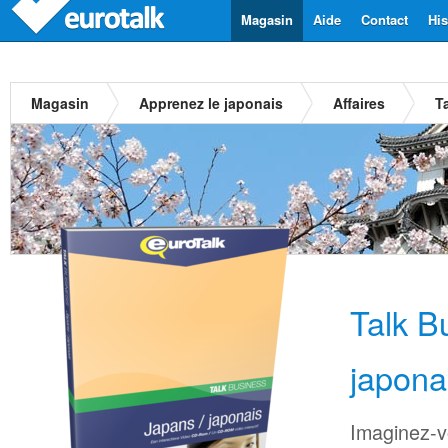
Magasin
Aide
Contact
His
Magasin
Apprenez le japonais
Affaires
T
Talk B
japona
Imaginez-vo