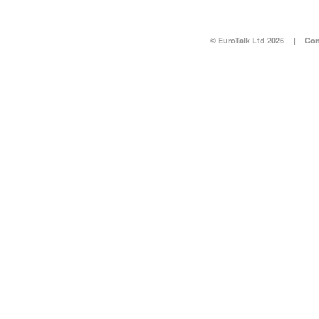
© EuroTalk Ltd 2026
|
Con