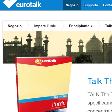
Negozio
Supporto
Contat
Negozio
Impara l'urdu
Principiante +
Tal
Talk T
TALK The T
specificame
concentra s