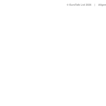
© EuroTalk Ltd 2026
|
Allge