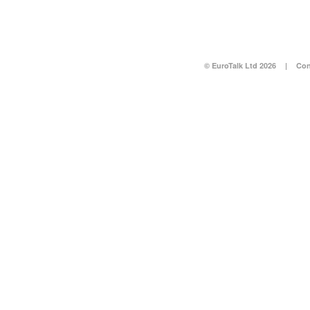
© EuroTalk Ltd 2026
|
Con