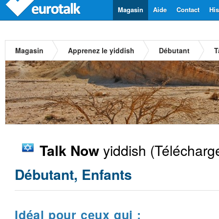
Magasin
Aide
Contact
His
Magasin
Apprenez le yiddish
Débutant
T
yiddish
(Télécharg
Talk Now
Débutant, Enfants
Idéal pour ceux qui :