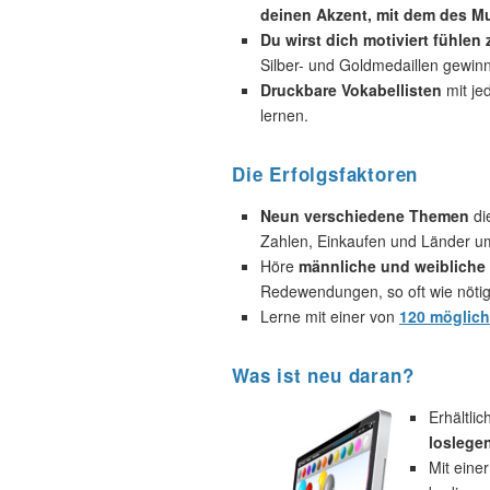
deinen Akzent, mit dem des Mu
Du wirst dich motiviert fühlen
Silber- und Goldmedaillen gewin
Druckbare Vokabellisten
mit je
lernen.
Die Erfolgsfaktoren
Neun verschiedene Themen
di
Zahlen, Einkaufen und Länder u
Höre
männliche und weibliche 
Redewendungen, so oft wie nötig
Lerne mit einer von
120 möglic
Was ist neu daran?
Erhältli
loslege
Mit eine