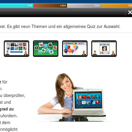
st. Es gibt neun Themen und ein allgemeines Quiz zur Auswahl.
z
für
n.
u überprüfen,
st und
grad zu
zufordern.
t dem
rmöglicht