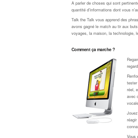
A parler de choses qui sont pertinen
quantité d’informations dont vous n’a
Talk the Talk vous apprend des phras
avons gagné le match au tir aux buts ».
voyages, la maison, la technologie, le 
Comment ça marche ?
Regar
regard
Renfor
teste
réel, 
avec c
vocale
Jouez 
réagir
connai
Vous 