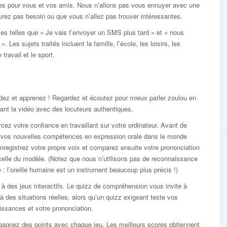
tes pour vous et vos amis. Nous n’allons pas vous ennuyer avec une
urez pas besoin ou que vous n’allez pas trouver intéressantes.
es telles que « Je vais t’envoyer un SMS plus tard » et « nous
 Les sujets traités incluent la famille, l’école, les loisirs, les
travail et le sport.
dez et apprenez ! Regardez et écoutez pour mieux parler zoulou en
ant la vidéo avec des locuteurs authentiques.
cez votre confiance en travaillant sur votre ordinateur. Avant de
r vos nouvelles compétences en expression orale dans le monde
enregistrez votre propre voix et comparez ensuite votre prononciation
elle du modèle. (Notez que nous n’utilisons pas de reconnaissance
 : l’oreille humaine est un instrument beaucoup plus précis !)
à des jeux interactifs. Le quizz de compréhension vous invite à
 à des situations réelles, alors qu’un quizz exigeant teste vos
ssances et votre prononciation.
gagnez des points avec chaque jeu. Les meilleurs scores obtiennent