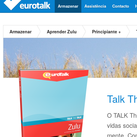
Armazenar
Assistência
Contacto
Armazenar
Aprender Zulu
Principiante +
Talk T
O TALK The
vidas soci
mente. Con