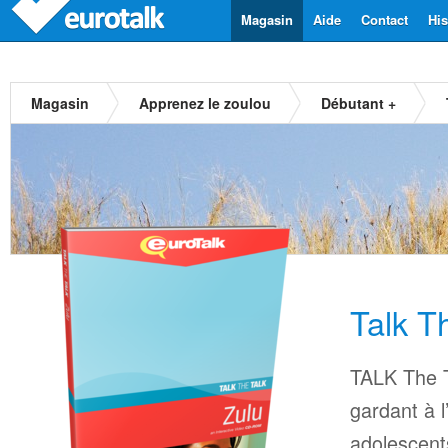
Magasin
Aide
Contact
His
Magasin
Apprenez le zoulou
Débutant +
Talk T
TALK The T
gardant à l
adolescents