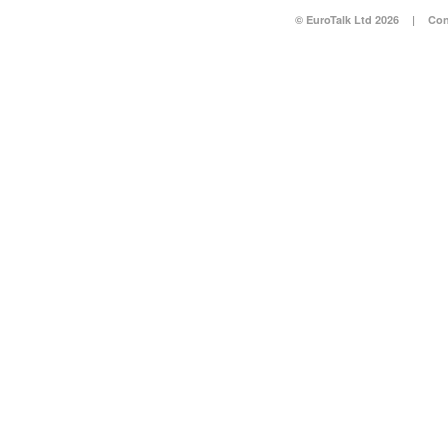
© EuroTalk Ltd 2026
|
Con