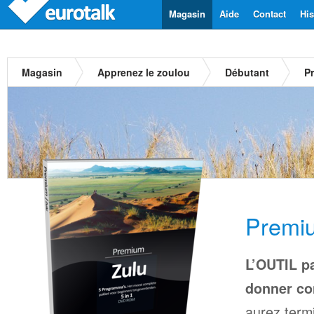
Magasin
Aide
Contact
His
Magasin
Apprenez le zoulou
Débutant
P
Premiu
L’OUTIL pa
donner co
aurez termi