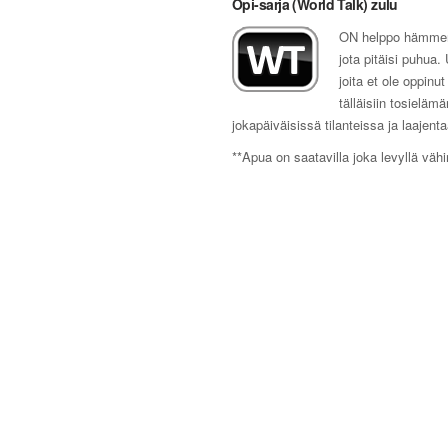
Opi-sarja (World Talk) zulu
ON helppo hämmenty
jota pitäisi puhua
joita et ole oppinu
tälläisiin tosielä
jokapäiväisissä tilanteissa ja laajent
**Apua on saatavilla joka levyllä vähin