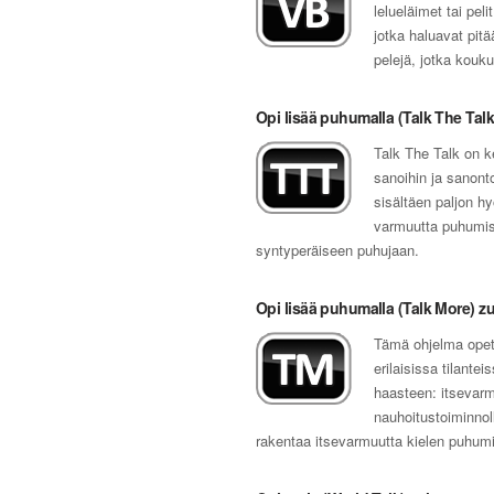
lelueläimet tai peli
jotka haluavat pit
pelejä, jotka kouk
Opi lisää puhumalla (Talk The Talk
Talk The Talk on ke
sanoihin ja sanont
sisältäen paljon h
varmuutta puhumise
syntyperäiseen puhujaan.
Opi lisää puhumalla (Talk More) z
Tämä ohjelma opet
erilaisissa tilant
haasteen: itsevar
nauhoitustoiminnoll
rakentaa itsevarmuutta kielen puhumi