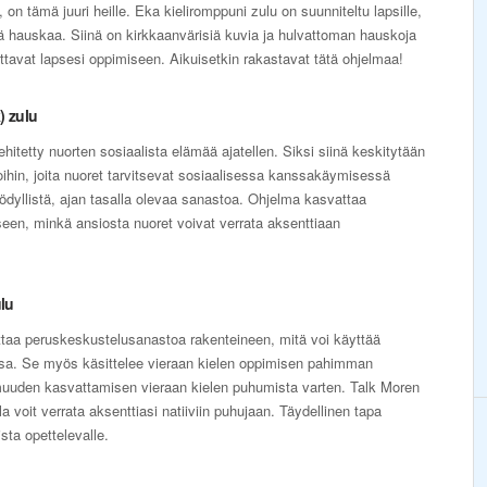
t, on tämä juuri heille. Eka kieliromppuni zulu on suunniteltu lapsille,
ää hauskaa. Siinä on kirkkaanvärisiä kuvia ja hulvattoman hauskoja
uttavat lapsesi oppimiseen. Aikuisetkin rakastavat tätä ohjelmaa!
) zulu
hitetty nuorten sosiaalista elämää ajatellen. Siksi siinä keskitytään
oihin, joita nuoret tarvitsevat sosiaalisessa kanssakäymisessä
yödyllistä, ajan tasalla olevaa sanastoa. Ohjelma kasvattaa
en, minkä ansiosta nuoret voivat verrata aksenttiaan
ulu
taa peruskeskustelusanastoa rakenteineen, mitä voi käyttää
eissa. Se myös käsittelee vieraan kielen oppimisen pahimman
muuden kasvattamisen vieraan kielen puhumista varten. Talk Moren
a voit verrata aksenttiasi natiiviin puhujaan. Täydellinen tapa
sta opettelevalle.