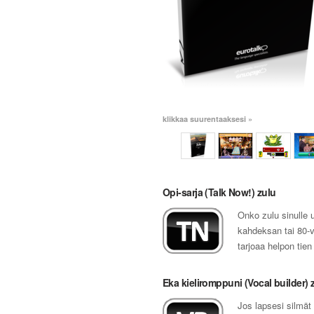
klikkaa suurentaaksesi »
Opi-sarja (Talk Now!) zulu
Onko zulu sinulle u
kahdeksan tai 80-vu
tarjoaa helpon tie
Eka kieliromppuni (Vocal builder) 
Jos lapsesi silmät