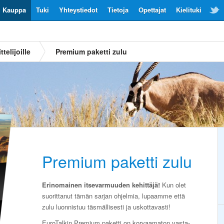
Kauppa
Tuki
Yhteystiedot
Tietoja
Opettajat
Kielituki
ttelijoille
Premium paketti zulu
Premium paketti zulu
Erinomainen itsevarmuuden kehittäjä!
Kun olet
suorittanut tämän sarjan ohjelmia, lupaamme että
zulu luonnistuu täsmällisesti ja uskottavasti!
EuroTalkin Premium paketti on korvaamaton vasta-