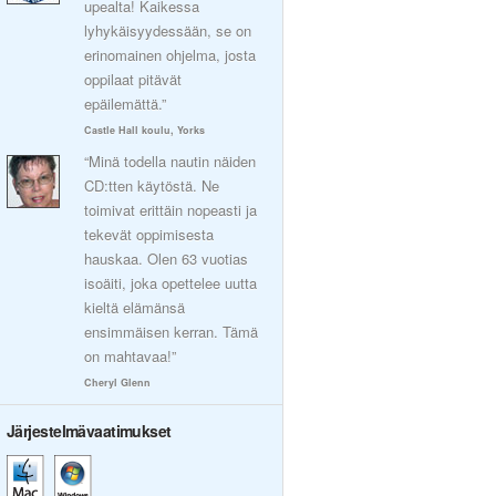
upealta! Kaikessa
lyhykäisyydessään, se on
erinomainen ohjelma, josta
oppilaat pitävät
epäilemättä.”
Castle Hall koulu, Yorks
“Minä todella nautin näiden
CD:tten käytöstä. Ne
toimivat erittäin nopeasti ja
tekevät oppimisesta
hauskaa. Olen 63 vuotias
isoäiti, joka opettelee uutta
kieltä elämänsä
ensimmäisen kerran. Tämä
on mahtavaa!”
Cheryl Glenn
Järjestelmävaatimukset