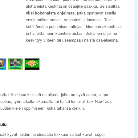
alottaneista keskitason osaajille saakka. Se sisältää
viisi kokonaista ohjelmaa
, jotka opettavat sinulle
ensimmäiset sanasi, sanontasi ja lauseesi. Tulet
kehittämään puhumisen taitojasi, hiomaan aksenttiasi
ja harjoittamaan kuuntelemistasi. Jokainen ohjelma
keskittyy yhteen tai useampaan näistä osa-alueista.
utta? Kaikissa kielissä on alkeet, jotka on hyvä osata, olitpa
otias, työmatkalla ulkomailla tai turisti lomalla! Talk Now! zulu
n uuden kielen oppimiseen, kuka tahansa oletkin.
zulu
 säihkyvät heidän nähdessään kirkkaanväriset kuvat, söpöt