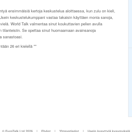
ä ensimmäisiä kertoja keskustelua aloittaessa, kun zulu on kieli,
. Usein keskustelukumppani vastaa takaisin käyttäen monia sanoja,
t vielä. World Talk valmentaa sinut koukuttavien pelien avulla
män tilanteisiin. Se opettaa sinut huomaamaan avainsanoja
aa sanastoasi.
tään 26 eri kielellä **
© EuroTalk Ltd 2026
|
Ehdot
|
Yhteystiedot
|
Usein kysyttyjä kysymyksiä