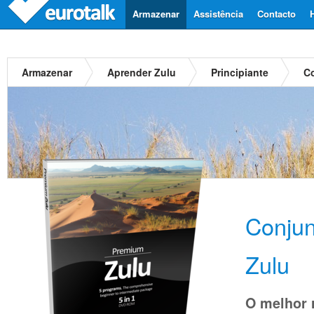
Armazenar
Assistência
Contacto
Armazenar
Aprender Zulu
Principiante
C
Conju
Zulu
O melhor 