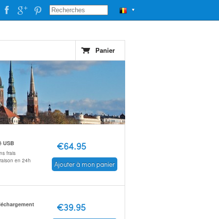
▼
Panier
é USB
€64.95
s frais
vraison en 24h
Ajouter à mon panier
léchargement
€39.95