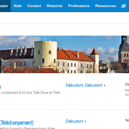
asin
Aide
Contact
Histoires
Professeurs
Ressources
Cl
Débutant, Débutant +
n
San
 contenant à la fois Talk Now et Talk
Li
Té
Débutant +
 (Téléchargement)
etton à partir d’expressions utiles