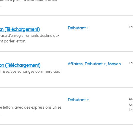
.
Té
Débutant +
tton (Téléchargement)
se d’enregistrements destiné aux
t parler letton.
Té
Affaires, Débutant +, Moyen
tton (Téléchargement)
aîtrisez vos échanges commerciaux
C
Débutant +
San
e letton, avec des expressions utiles
Li
.