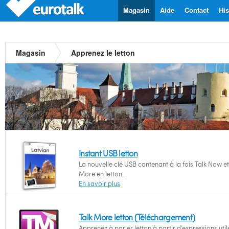
Magasin
Aide
Contact
His
Magasin
Apprenez le letton
Instant USB letton
La nouvelle clé USB contenant à la fois Talk Now et
More en letton.
En savoir plus
Talk More letton (Téléchargement)
Apprenez à parler letton à partir d’expressions util