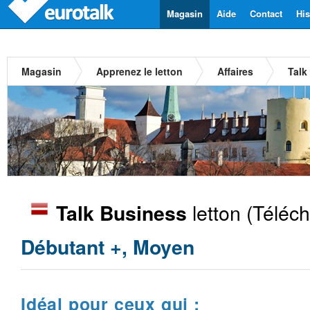
Magasin
Aide
Contact
His
Magasin
Apprenez le letton
Affaires
Talk
letton
(Téléch
Talk Business
Débutant +, Moyen
Idéal pour ceux qui :