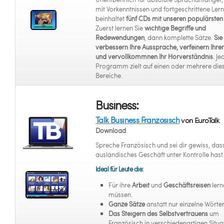
mit Vorkenntnissen und fortgeschrittene Lern
beinhaltet
fünf CDs mit unseren populärsten 
Zuerst lernen Sie
wichtige Begriffe und
Redewendungen
, dann komplette Sätze.
Sie
verbessern Ihre Aussprache, verfeinern Ihre
und vervollkommnen Ihr Hörverständnis
. Je
Programm zielt auf einen oder mehrere die
Bereiche.
Business:
Talk Business Französisch
von EuroTalk
Download
Spreche Französisch und sei dir gewiss, das
ausländisches Geschäft unter Kontrolle hast
Ideal für Leute die:
Für ihre
Arbeit
und
Geschäftsreisen
lern
müssen.
Ganze Sätze
anstatt nur einzelne Wörter
Das Steigern des Selbstvertrauens
um
Französisch in verschiedenartigen Situa