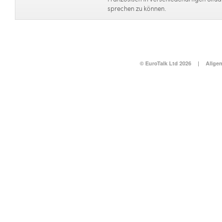
sprechen zu können.
© EuroTalk Ltd 2026
|
Allge