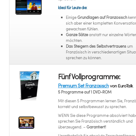
Ideal für Leute die:
Einige
Grundlagen auf Französisch
kenn
sich aber einer kompletten Konversation
gewachsen fühlen.
Ganze Sätze
anstatt nur einzelne Wörter
möchten.
Das Steigern des Selbstvertrauens
um
Französisch in verschiedenartigen Situa
sprechen zu können.
Fünf Vollprogramme:
Premium Set Französisch
von EuroTalk
5 Programme auf 1 DVD-ROM
Mit diesen 5 Programmen lernen Sie, Franzö
korrekt und selbstbewusst zu sprechen.
WENN Sie diese Programme absolviert hab
sprechen Sie Französisch verständlich und
überzeugend. –
Garantiert!
Unentbehrlich für absolute Sprachanfänger,