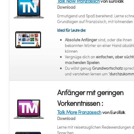
Talk Now Französisch
von EuroTalk
Download
Ermutigend und Spaß bereitend: Lerne schne
Grundlagen auf Französisch, mit lohnenden 
Ideal für Leute die:
Absolute Anfänger
sind, oder die ihnen
bekannten Wörter an einer Hand abzäh
können.
Vergnüge dich an
einfachen, aber sücht
machenden Spielen
.
Du willst genug
Grundwortschatz
sprec
und verstehen lernen um
‘durchzukomm
Anfänger mit geringen
Vorkenntnissen :
Talk More Französisch
von EuroTalk
Download
Lerne mit reisetauglichen Redewendungen 
Sprechen.