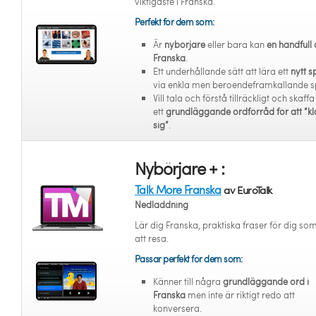
viktigaste i Franska.
Perfekt för dem som:
Är
nybörjare
eller bara kan
en handfull 
Franska
.
Ett underhållande sätt att lära ett
nytt s
via enkla men beroendeframkallande s
Vill tala och förstå tillräckligt och skaffa
ett
grundläggande ordförråd för att “kl
sig”
.
Nybörjare + :
Talk More Franska
av EuroTalk
Nedladdning
Lär dig Franska, praktiska fraser för dig som
att resa.
Passar perfekt för dem som:
Känner till några
grundläggande ord i
Franska
men inte är riktigt redo att
konversera.