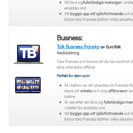
Vill lära sig
fullständiga meningar
i ställ
enskilda ord.
Vill
bygga upp sitt självförtroende
och 
börja tala Franska bättre i olika situatio
Business:
Talk Business Franska
av EuroTalk
Nedladdning
Tala Franska och känna att du har kontroll 
dina utländska affärer.
Perfekt för dem som:
Är i behov av att utveckla sin Franska fö
klara sitt
arbete
och sina
affärsresor
än
bättre.
Är ute efter att lära sig
fullständiga me
i stället för enskilda ord.
Vill
bygga upp sitt självförtroende
och 
börja tala Franska bättre i olika situatio