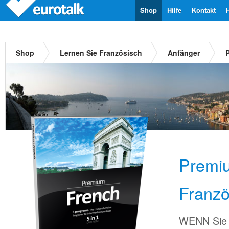
Shop
Hilfe
Kontakt
Shop
Lernen Sie Französisch
Anfänger
Premi
Franzö
WENN Sie 