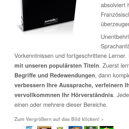
absolviert
Französisc
überzeuge
Unentbehrl
Sprachanfä
Vorkenntnissen und fortgeschrittene Lerner.
. Zuerst le
mit unseren populärsten Titeln
, dann kompl
Begriffe und Redewendungen
verbessern Ihre Aussprache, verfeinern I
. Jede
vervollkommnen Ihr Hörverständnis
einen oder mehrere dieser Bereiche.
Zum Vergrößern auf das Bild klicken! »