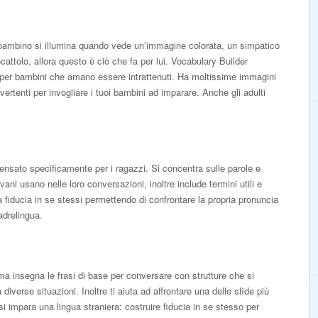
o bambino si illumina quando vede un’immagine colorata, un simpatico
cattolo, allora questo è ciò che fa per lui. Vocabulary Builder
per bambini che amano essere intrattenuti. Ha moltissime immagini
ivertenti per invogliare i tuoi bambini ad imparare. Anche gli adulti
nsato specificamente per i ragazzi. Si concentra sulle parole e
ovani usano nelle loro conversazioni, inoltre include termini utili e
a fiducia in se stessi permettendo di confrontare la propria pronuncia
adrelingua.
insegna le frasi di base per conversare con strutture che si
diverse situazioni. Inoltre ti aiuta ad affrontare una delle sfide più
i impara una lingua straniera: costruire fiducia in se stesso per