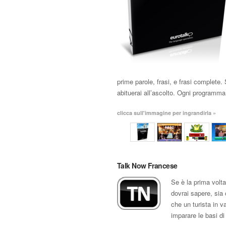
prime parole, frasi, e frasi complete. S
abituerai all’ascolto. Ogni programma
clicca sull'immagine per ingrandirla »
Talk Now Francese
Se è la prima volta
dovrai sapere, sia 
che un turista in 
imparare le basi di