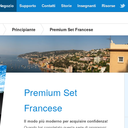
Negozio
Supporto
Contatti
Storie
Insegnanti
Risorse
Principiante
Premium Set Francese
Premium Set
Francese
Il modo più moderno per acquisire confidenza!
Quando hai completato questa serie di programmi,