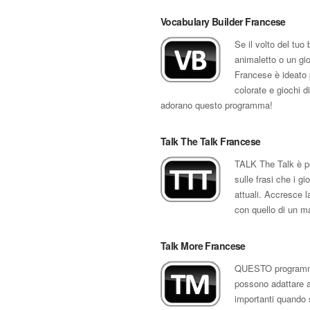
Vocabulary Builder Francese
Se il volto del tu
animaletto o un gio
Francese è ideato 
colorate e giochi d
adorano questo programma!
Talk The Talk Francese
TALK The Talk è pe
sulle frasi che i gi
attuali. Accresce l
con quello di un m
Talk More Francese
QUESTO programma 
possono adattare a 
importanti quando s