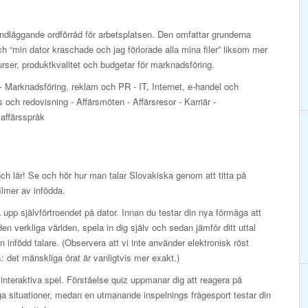
ndläggande ordförråd för arbetsplatsen. Den omfattar grunderna
 “min dator kraschade och jag förlorade alla mina filer” liksom mer
ser, produktkvalitet och budgetar för marknadsföring.
- Marknadsföring, reklam och PR - IT, Internet, e-handel och
ch redovisning - Affärsmöten - Affärsresor - Karriär -
 affärsspråk
och lär! Se och hör hur man talar Slovakiska genom att titta på
ilmer av infödda.
upp självförtroendet på dator. Innan du testar din nya förmåga att
 den verkliga världen, spela in dig själv och sedan jämför ditt uttal
 infödd talare. (Observera att vi inte använder elektronisk röst
: det mänskliga örat är vanligtvis mer exakt.)
interaktiva spel. Förståelse quiz uppmanar dig att reagera på
ga situationer, medan en utmanande inspelnings frågesport testar din