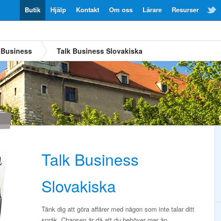
Butik
Hjälp
Kontakt
Om oss
Lärare
Resurser
Business
Talk Business Slovakiska
Talk Business
Slovakiska
Tänk dig att göra affärer med någon som inte talar ditt
språk. Chansen är då att du behöver mer än