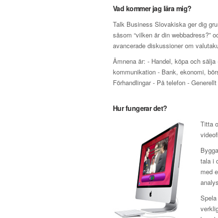
Vad kommer jag lära mig?
Talk Business Slovakiska ger dig gru
såsom “vilken är din webbadress?” och
avancerade diskussioner om valutakur
Ämnena är: - Handel, köpa och sälja 
kommunikation - Bank, ekonomi, börs o
Förhandlingar - På telefon - Generellt
Hur fungerar det?
Titta 
videof
Bygga 
tala i
med en
analys
Spela 
verkli