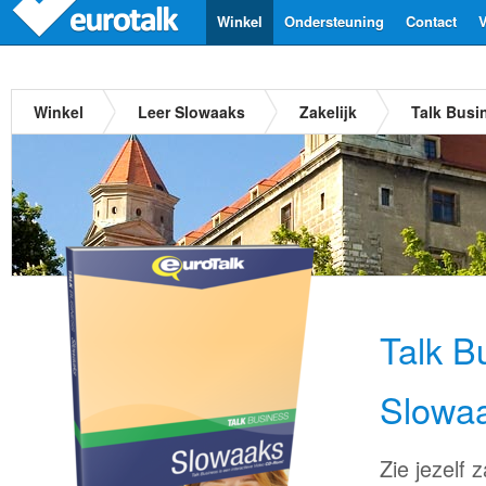
Winkel
Ondersteuning
Contact
V
Winkel
Leer Slowaaks
Zakelijk
Talk Busi
Talk B
Slowa
Zie jezelf