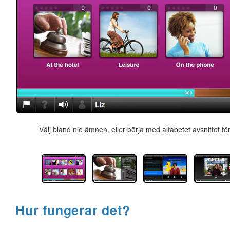
Välj bland nio ämnen, eller börja med alfabetet avsnittet för
Hur fungerar det?