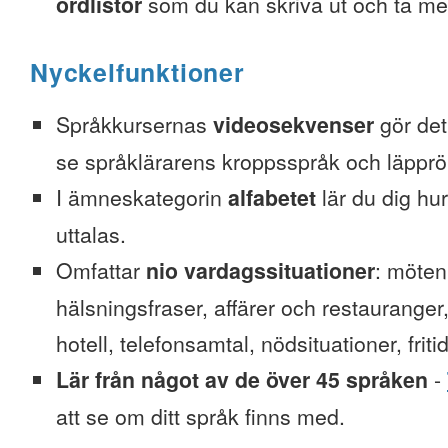
ordlistor
som du kan skriva ut och ta me
Nyckelfunktioner
Språkkursernas
videosekvenser
gör det 
se språklärarens kroppsspråk och läpprör
I ämneskategorin
alfabetet
lär du dig hu
uttalas.
Omfattar
nio vardagssituationer
: möten
hälsningsfraser, affärer och restauranger
hotell, telefonsamtal, nödsituationer, friti
Lär från något av de över 45 språken
-
att se om ditt språk finns med.