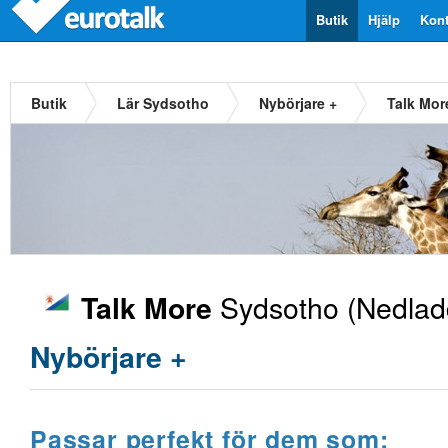
Butik
Hjälp
Kont
Butik
Lär Sydsotho
Nybörjare +
Talk Mor
Sydsotho
(Nedladd
Talk More
Nybörjare +
Passar perfekt för dem som: