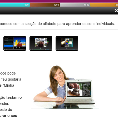
comece com a secção de alfabeto para aprender os sons individuais.
ocê pode
o “eu gostaria
 e “Minha
eção
testam o
nder.
este de
rar o seu