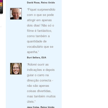
David Rose, Reino Unido
“Fiquei surpreendido
com o que se pode
atingir em apenas
dois dias! Não só o
filme é fantástico,
como também a
quantidade de
vocabulário que se
apanha.”
Burt Sellers, EUA
“Adorei ouvir as
indicações e depois
guiar o carro na
direcção correcta -
não são apenas
coisas divertidas,
mas também muitos
úteis.”
Jane Coles, Reino Unido