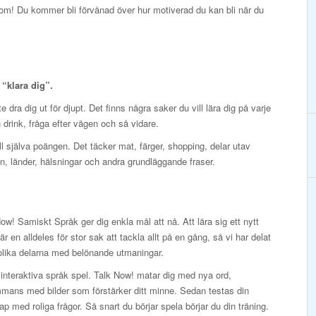
k om! Du kommer bli förvånad över hur motiverad du kan bli när du
t “klara dig”.
 dra dig ut för djupt. Det finns några saker du vill lära dig på varje
en drink, fråga efter vägen och så vidare.
ill själva poängen. Det täcker mat, färger, shopping, delar utav
, länder, hälsningar och andra grundläggande fraser.
ow! Samiskt Språk ger dig enkla mål att nå. Att lära sig ett nytt
är en alldeles för stor sak att tackla allt på en gång, så vi har delat
olika delarna med belönande utmaningar.
interaktiva språk spel. Talk Now! matar dig med nya ord,
mmans med bilder som förstärker ditt minne. Sedan testas din
p med roliga frågor. Så snart du börjar spela börjar du din träning.