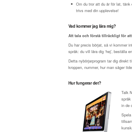
Om du tror att du är för lat, tän
trivs med din upplevelse!
Vad kommer jag lära mig?
Att tala och förstå tillräckligt för at
Du har precis börjat, så vi kommer inte
språk: du vill lära dig ‘hej’, beställa 
Detta nybörjarprogram tar dig direkt t
kroppen, nummer, hur man säger tiden
Hur fungerar det?
Talk N
språk 
in de 
Spela 
tillsa
kunska