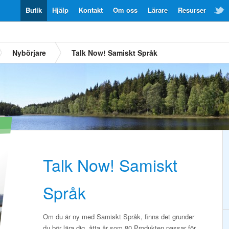
Butik
Hjälp
Kontakt
Om oss
Lärare
Resurser
Nybörjare
Talk Now! Samiskt Språk
Talk Now! Samiskt
Språk
Om du är ny med Samiskt Språk, finns det grunder
du bör lära dig, åtta år som 80.Produkten passar för