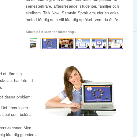
semesterfirare, affärsresande, studenter, familjer och
skolbarn. Talk Now! Samiskt Språk erbjuder en enkel
metod för dig som vill lära dig språket, vem du än är.
Klicka på bilden för förstoring »
att lära sig
kolan, har inte tid
a.
på dessa problem:
. Det finns ingen
de spel som belönar
terslektioner. Men
elg lära dig grunderna.