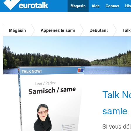
Magasin
Aide
Contact
His
Magasin
Apprenez le sami
Débutant
Tal
Talk N
samie
Si vous dé