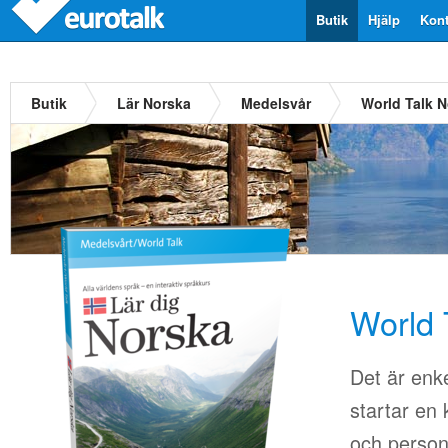
Butik
Hjälp
Kont
Butik
Lär Norska
Medelsvår
World Talk 
World 
Det är enkel
startar en 
och person