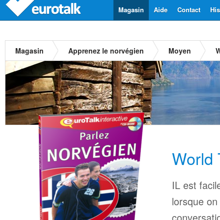
Magasin
Aide
Contact
His
Magasin
Apprenez le norvégien
Moyen
W
World 
IL est faci
lorsque on
conversati