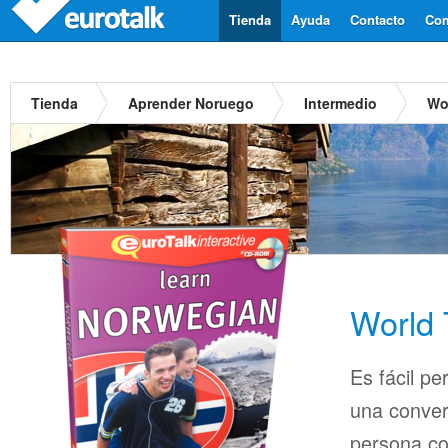
Tienda
Ayuda
Contacto
Com
Tienda
Aprender Noruego
Intermedio
Wo
World 
Es fácil pe
una conver
persona co