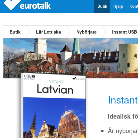
Butik
Hjälp
Kont
Butik
Lär Lettiska
Nybörjare
Instant USB 
Instan
Idealisk f
Är nybörja