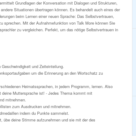
mittelt Grundlagen der Konversation mit Dialogen und Strukturen,
f andere Situationen übertragen können. Es behandelt auch eines der
derungen beim Lernen einer neuen Sprache: Das Selbstvertrauen,
zu sprechen. Mit der Aufnahmefunktion von Talk More können Sie
prachler zu vergleichen. Perfekt, um das nötige Selbstvertrauen in
n Geschwindigkeit und Zeiteinteilung.
nksportaufgaben um die Erinnerung an den Wortschatz zu
rschiedenen Heimatssprachen, in jedem Programm, lernen. Also
t deine Muttersprache ist! - Jedes Thema kommt mit
und mitnehmen.
listen zum Ausdrucken und mitnehmen.
oldmedaillen indem du Punkte sammelst.
st, übe deine Stimme aufzunehmen und sie mit der des