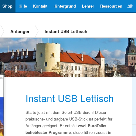
Shop
Hilfe
Kontakt
Hintergrund
Lehrer
Ressourcen
Anfänger
Instant USB Lettisch
Instant USB Lettisch
Starte jetzt mit dem Sofort-USB durch! Dieser
praktische- und tragbare USB-Stick ist perfekt für
Anfänger geeignet. Er enthält
zwei EuroTalks
beliebtester Programme
; diese führen zuerst in