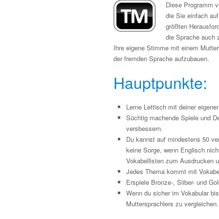
Diese Programm ver
die Sie einfach au
größten Herausfor
die Sprache auch 
Ihre eigene Stimme mit einem Mutters
der fremden Sprache aufzubauen.
Hauptpunkte:
Lerne Lettisch mit deiner eigene
Süchtig machende Spiele und De
versbessern.
Du kannst auf mindestens 50 ve
keine Sorge, wenn Englisch nich
Vokabellisten zum Ausdrucken 
Jedes Thema kommt mit Vokabel
Erspiele Bronze-, Siiber- und G
Wenn du sicher im Vokabular bi
Muttersprachlers zu vergleichen.