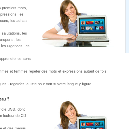
s premiers mots,
xpressions, les
heure, les achats
 salutations, les
ansports, les
 les urgences, les
apprendre les sons
mmes et femmes répéter des mots et expressions autant de fois
es - regardez la liste pour voir si votre langue y figure.
eau ?
r clé USB, donc
un lecteur de CD
te et des menus