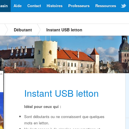
asin
Aide
Contact
Histoires
Professeurs
Ressources
Débutant
Instant USB letton
Instant USB letton
Idéal pour ceux qui :
Sont débutants ou ne connaissent que quelques
mots en letton.