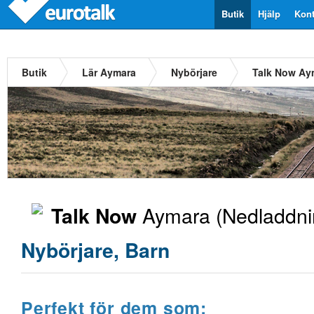
Butik
Hjälp
Kont
Butik
Lär Aymara
Nybörjare
Talk Now Ay
Aymara
(Nedladdni
Talk Now
Nybörjare, Barn
Perfekt för dem som: