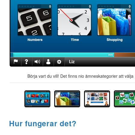
Börja vart du vill! Det finns nio ämneskategorier att välj
Hur fungerar det?