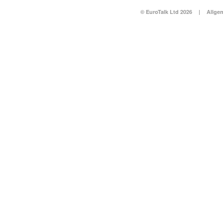
© EuroTalk Ltd 2026
|
Allge