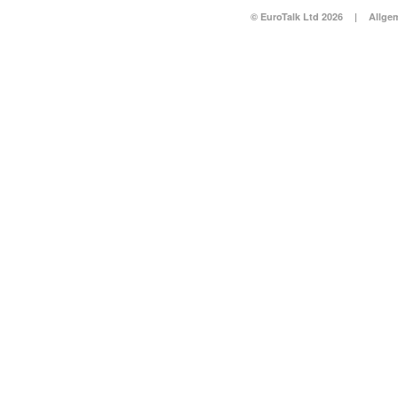
© EuroTalk Ltd 2026
|
Allge