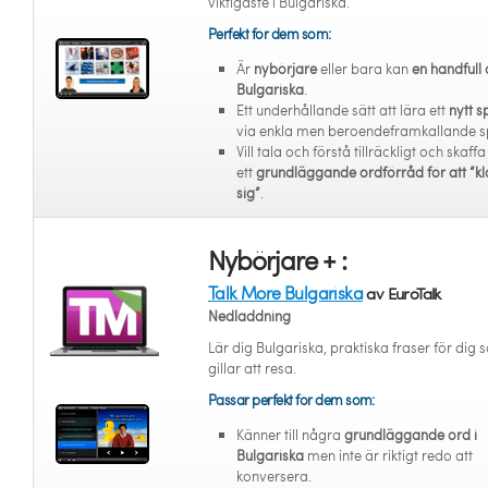
viktigaste i Bulgariska.
Perfekt för dem som:
Är
nybörjare
eller bara kan
en handfull 
Bulgariska
.
Ett underhållande sätt att lära ett
nytt s
via enkla men beroendeframkallande s
Vill tala och förstå tillräckligt och skaffa
ett
grundläggande ordförråd för att “kl
sig”
.
Nybörjare + :
Talk More Bulgariska
av EuroTalk
Nedladdning
Lär dig Bulgariska, praktiska fraser för dig
gillar att resa.
Passar perfekt för dem som:
Känner till några
grundläggande ord i
Bulgariska
men inte är riktigt redo att
konversera.