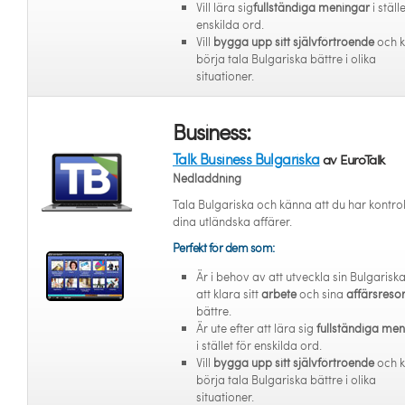
Vill lära sig
fullständiga meningar
i ställ
enskilda ord.
Vill
bygga upp sitt självförtroende
och 
börja tala Bulgariska bättre i olika
situationer.
Business:
Talk Business Bulgariska
av EuroTalk
Nedladdning
Tala Bulgariska och känna att du har kontrol
dina utländska affärer.
Perfekt för dem som:
Är i behov av att utveckla sin Bulgariska
att klara sitt
arbete
och sina
affärsreso
bättre.
Är ute efter att lära sig
fullständiga me
i stället för enskilda ord.
Vill
bygga upp sitt självförtroende
och 
börja tala Bulgariska bättre i olika
situationer.