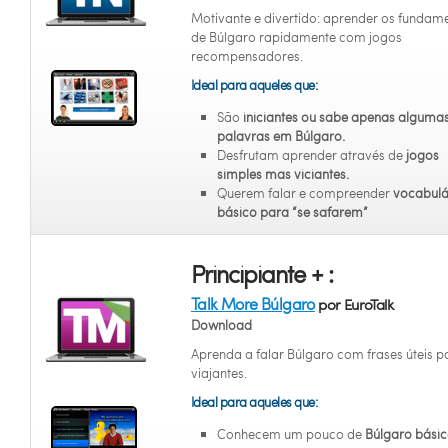
Motivante e divertido: aprender os fundam
de Búlgaro rapidamente com jogos
recompensadores.
Ideal para aqueles que:
São
iniciantes
ou sabe apenas alguma
palavras em Búlgaro.
Desfrutam aprender através de
jogos
simples mas viciantes.
Querem falar e compreender
vocabulá
básico para “se safarem”
Principiante + :
Talk More Búlgaro
por EuroTalk
Download
Aprenda a falar Búlgaro com frases úteis p
viajantes.
Ideal para aqueles que:
Conhecem um pouco de
Búlgaro bási