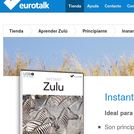
Tienda
Ayuda
Contacto
Com
Tienda
Aprender Zulú
Principiante
Insta
Instan
Ideal para
Son princi