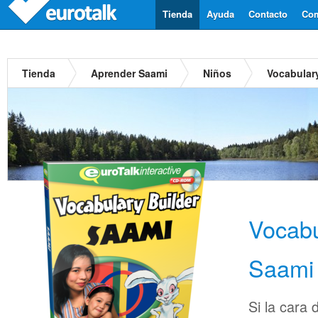
Tienda
Ayuda
Contacto
Com
Tienda
Aprender Saami
Niños
Vocabular
Vocabu
Saami
Si la cara 