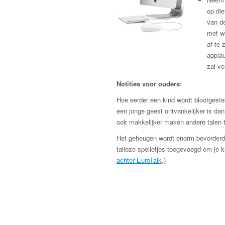
op die
van de
met we
af te
applau
zal v
Notities voor ouders:
Hoe eerder een kind wordt blootgeste
een jonge geest ontvankelijker is dan
ook makkelijker maken andere talen t
Het geheugen wordt enorm bevorderd 
talloze spelletjes toegevoegd om je 
achter EuroTalk
.)