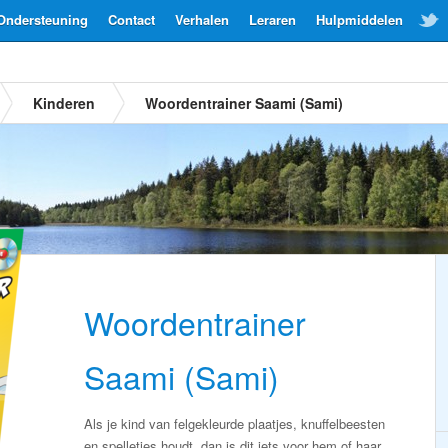
Ondersteuning
Contact
Verhalen
Leraren
Hulpmiddelen
Kinderen
Woordentrainer Saami (Sami)
Woordentrainer
Saami (Sami)
Als je kind van felgekleurde plaatjes, knuffelbeesten
en spelletjes houdt, dan is dit iets voor hem of haar.