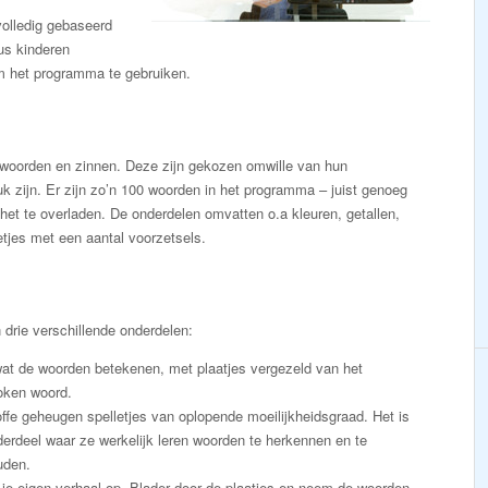
volledig gebaseerd
us kinderen
m het programma te gebruiken.
swoorden en zinnen. Deze zijn gekozen omwille van hun
k zijn. Er zijn zo’n 100 woorden in het programma – juist genoeg
het te overladen. De onderdelen omvatten o.a kleuren, getallen,
tjes met een aantal voorzetsels.
n drie verschillende onderdelen:
wat de woorden betekenen, met plaatjes vergezeld van het
oken woord.
offe geheugen spelletjes van oplopende moeilijkheidsgraad. Het is
derdeel waar ze werkelijk leren woorden te herkennen en te
uden.
je eigen verhaal op. Blader door de plaatjes en neem de woorden